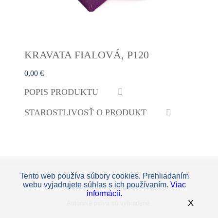
KRAVATA FIALOVÁ, P120
0,00 €
POPIS PRODUKTU
STAROSTLIVOSŤ O PRODUKT
Tento web používa súbory cookies. Prehliadaním
webu vyjadrujete súhlas s ich používaním.
Viac
© 2018 - 2026 oblekymilano.sk
informácií.
X
Autorské práva sú vyhradené.