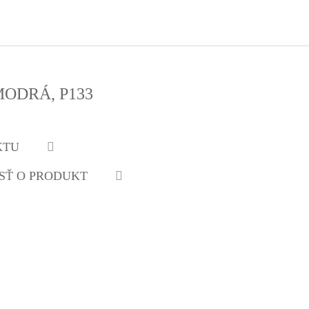
ODRÁ, P133
KTU
SŤ O PRODUKT