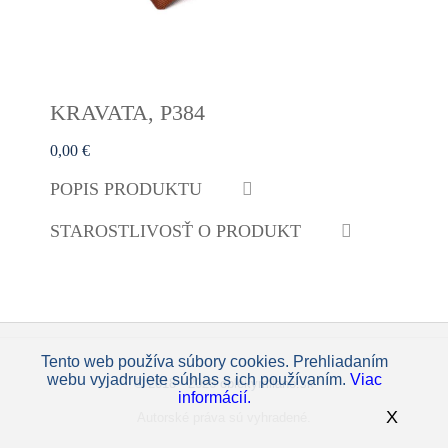
KRAVATA, P384
0,00 €
POPIS PRODUKTU
STAROSTLIVOSŤ O PRODUKT
Tento web používa súbory cookies. Prehliadaním
webu vyjadrujete súhlas s ich používaním.
Viac
© 2018 - 2026 oblekymilano.sk
informácií.
X
Autorské práva sú vyhradené.