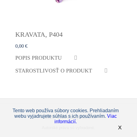
KRAVATA, P404
0,00 €
POPIS PRODUKTU
STAROSTLIVOSŤ O PRODUKT
Tento web používa súbory cookies. Prehliadaním
webu vyjadrujete súhlas s ich používaním.
Viac
© 2018 - 2026 oblekymilano.sk
informácií.
X
Autorské práva sú vyhradené.