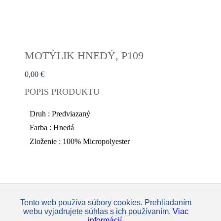
MOTÝLIK HNEDÝ, P109
0,00 €
POPIS PRODUKTU
Druh : Predviazaný
Farba : Hnedá
Zloženie : 100% Micropolyester
Tento web používa súbory cookies. Prehliadaním
webu vyjadrujete súhlas s ich používaním.
Viac
© 2018 - 2026 oblekymilano.sk
informácií.